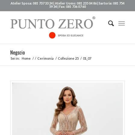
Atelier Sposa: 081 737 33 24 | Atelier Uomo: 081 235 04 86 | Sartoria: 081 754
59 34 | Fax: 081 736 07 60
Negozio
Sei in:
Home
/
/
Cerimonia
/
Collezione 25
/
01_07