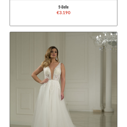
9-Belle
€
3.190