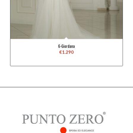
6-Giordana
€
1.290