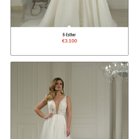
6-Esther
€
3.100