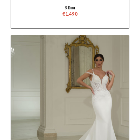
6-Dina
€
1.490