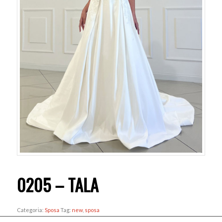
0205 – TALA
Categoria:
Sposa
Tag:
new
,
sposa