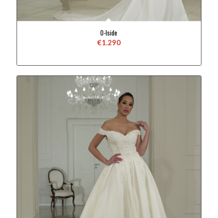
0-Iside
€
1.290