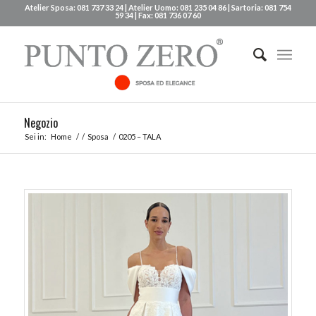
Atelier Sposa: 081 737 33 24 | Atelier Uomo: 081 235 04 86 | Sartoria: 081 754
59 34 | Fax: 081 736 07 60
Negozio
Sei in:
Home
/
/
Sposa
/
0205 – TALA